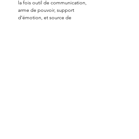
la fois outil de communication, 
arme de pouvoir, support 
d’émotion, et source de 
manipulation. Dans cette société 
de l’image, il ne suffit plus de 
savoir lire ou écrire : il faut 
apprendre à 
voir avec 
intelligence
, 
analyser avec recul
, 
et 
communiquer visuellement 
avec pertinence
.
L’image est un miroir du monde, 
mais elle peut aussi en être le 
masque. À nous de choisir ce 
que nous voulons refléter en 
restant fidèle à nos valeurs, et 
surtout faire attention à ce que 
nous pourrions croire.